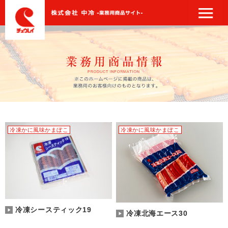
株式会社中冷
業務用商品情報
中冷の取り組み
採用情報
企業情報
お問合せ
冷凍かに風味かまぼこ
冷凍かに風味かまぼこ
工場見学
採用特設サイト
冷凍シースティック19
冷凍北海エース30